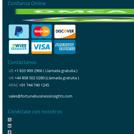
Confianza Online
Contáctanos
US
+1 833 909 2966 ( Llamada gratuita )
UK
+44 808 502 0280 (Llamada gratuita )
APAC
+91 744 740 1245
sales@fortunebusinessinsights.com
Conéctate con nosotros