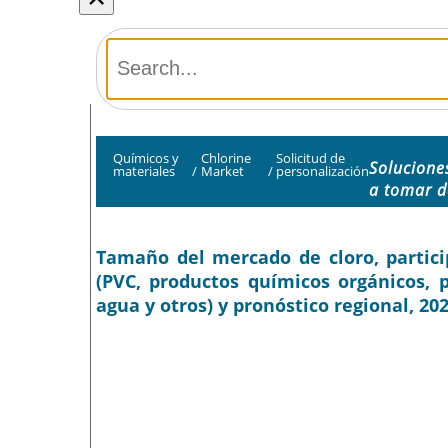
Químicos y
Chlorine
Solicitud de
Solucione
materiales
/
Market
/
personalización
a tomar d
Tamaño del mercado de cloro, particip
(PVC, productos químicos orgánicos, 
agua y otros) y pronóstico regional, 20