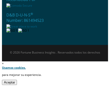
®
D&B D-U-N-S
Number: 861494523
© 2026 Fortune Business Insights . Reservados todos los derechos
×
Usamos cookies.
para mejorar su experiencia.
Aceptar