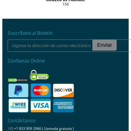
150
Suscríbete al Boletín
Enviar
Confianza Online
Contáctanos
US
+1 833 909 2966 ( Llamada gratuita )