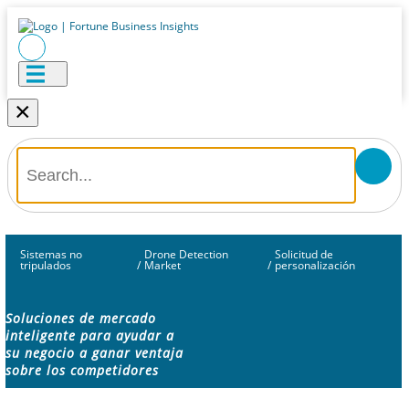
×
Sistemas no
Drone Detection
Solicitud de
tripulados
/
Market
/
personalización
Soluciones de mercado
inteligente para ayudar a
su negocio a ganar ventaja
sobre los competidores