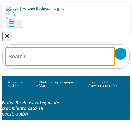
×
Dispositivo
Phototherapy Equipment
Solicitud de
médico
/
Market
/
personalización
El diseño de estrategias de
crecimiento está en
nuestro ADN