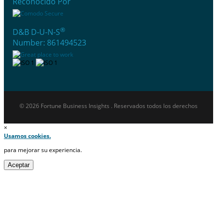
Reconocido Por
®
D&B D-U-N-S
Number: 861494523
© 2026 Fortune Business Insights . Reservados todos los derechos
×
Usamos cookies.
para mejorar su experiencia.
Aceptar