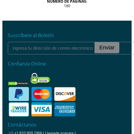
NÚMERO DE PÁGINAS:
180
Suscríbete al Boletín
Enviar
Confianza Online
Contáctanos
US
+1 833 909 2966 ( Llamada gratuita )