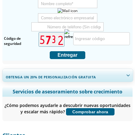
Código de
seguridad
Entregar
OBTENGA UN 20% DE PERSONALIZACIÓN GRATUITA
Ampliar la cobertura regional y por país, Análisis de segmentos,
Servicios de asesoramiento sobre crecimiento
Perfiles de empresas, Benchmarking competitivo, e información
sobre el usuario final.
¿Cómo podemos ayudarle a descubrir nuevas oportunidades
y escalar más rápido?
Comprobar ahora
Personalizar ahora