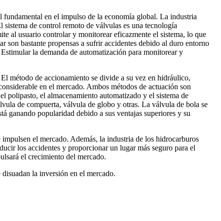
l fundamental en el impulso de la economía global. La industria
l sistema de control remoto de válvulas es una tecnología
e al usuario controlar y monitorear eficazmente el sistema, lo que
ar son bastante propensas a sufrir accidentes debido al duro entorno
a. Estimular la demanda de automatización para monitorear y
. El método de accionamiento se divide a su vez en hidráulico,
ión considerable en el mercado. Ambos métodos de actuación son
 y el polipasto, el almacenamiento automatizado y el sistema de
álvula de compuerta, válvula de globo y otras. La válvula de bola se
está ganando popularidad debido a sus ventajas superiores y su
e impulsen el mercado. Además, la industria de los hidrocarburos
educir los accidentes y proporcionar un lugar más seguro para el
ulsará el crecimiento del mercado.
e disuadan la inversión en el mercado.