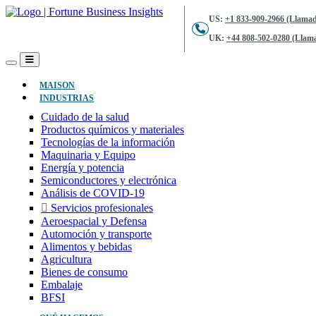
US:
+1 833-909-2966 (Llamad
UK:
+44 808-502-0280 (Llama
(ACTUAL)
MAISON
INDUSTRIAS
Cuidado de la salud
Productos químicos y materiales
Tecnologías de la información
Maquinaria y Equipo
Energía y potencia
Semiconductores y electrónica
Análisis de COVID-19
Servicios profesionales
Aeroespacial y Defensa
Automoción y transporte
Alimentos y bebidas
Agricultura
Bienes de consumo
Embalaje
BFSI