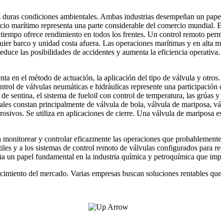
las duras condiciones ambientales. Ambas industrias desempeñan un pape
cio marítimo representa una parte considerable del comercio mundial. E
empo ofrece rendimiento en todos los frentes. Un control remoto permit
uier barco y unidad costa afuera. Las operaciones marítimas y en alta m
educe las posibilidades de accidentes y aumenta la eficiencia operativ
ta en el método de actuación, la aplicación del tipo de válvula y otros
control de válvulas neumáticas e hidráulicas represente una participac
a de sentina, el sistema de fueloil con control de temperatura, las grúas
cuales constan principalmente de válvula de bola, válvula de mariposa, v
rosivos. Se utiliza en aplicaciones de cierre. Una válvula de mariposa 
ra monitorear y controlar eficazmente las operaciones que probablement
iles y a los sistemas de control remoto de válvulas configurados para r
a un papel fundamental en la industria química y petroquímica que imp
crecimiento del mercado. Varias empresas buscan soluciones rentables qu