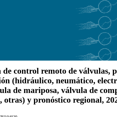
e control remoto de válvulas, pa
ón (hidráulico, neumático, electro
vula de mariposa, válvula de comp
, otras) y pronóstico regional, 2
: FBI104029