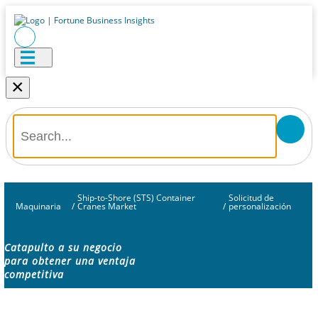
×
Ship-to-Shore (STS) Container
Solicitud de
Maquinaria
/
Cranes Market
/
personalización
Catapulto a su negocio
para obtener una ventaja
competitiva