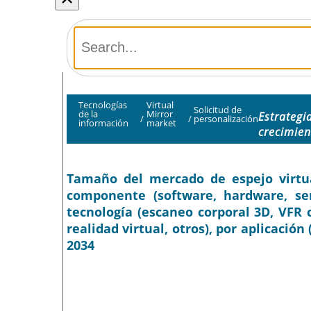
Tecnologías
Virtual
Solicitud de
de la
Mirror
Estrategi
/
/
personalización
información
market
crecimien
Tamaño del mercado de espejo virtual
componente (software, hardware, serv
tecnología (escaneo corporal 3D, VFR 
realidad virtual, otros), por aplicación
2034