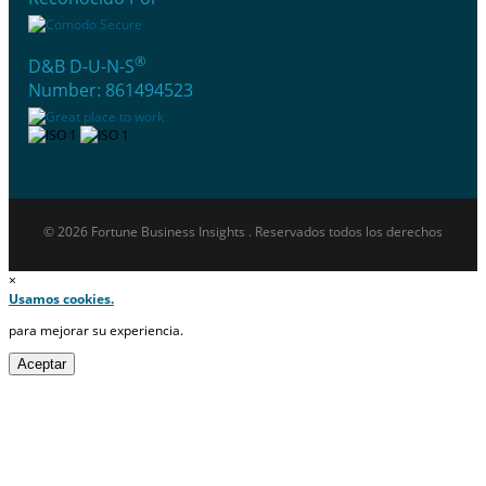
®
D&B D-U-N-S
Number: 861494523
© 2026 Fortune Business Insights . Reservados todos los derechos
×
Usamos cookies.
para mejorar su experiencia.
Aceptar