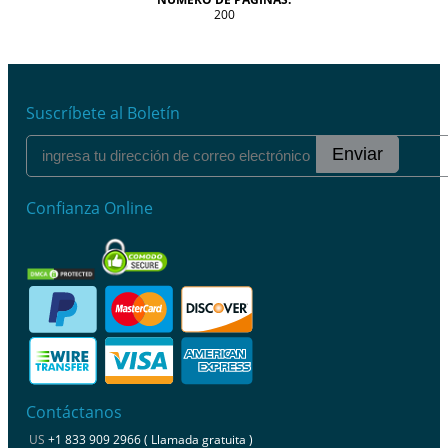
200
Suscríbete al Boletín
Enviar
Confianza Online
Contáctanos
US
+1 833 909 2966 ( Llamada gratuita )