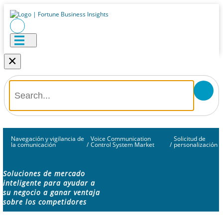
×
Navegación y vigilancia de
Voice Communication
Solicitud de
la comunicación
/
Control System Market
/
personalización
Soluciones de mercado
inteligente para ayudar a
su negocio a ganar ventaja
sobre los competidores