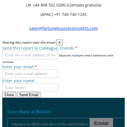
UK
+44 808 502 0280 (Llamada gratuita)
(APAC) +91 744 740 1245
sales@fortunebusinessinsights.com
Sharing this report over the email
×
Send this report to Colleague, Friends:
*
Separate multiple email addresses with
commas.
Enter your email:
*
Enter your name:
Close
Send Email
Suscríbete al Boletín
Enviar