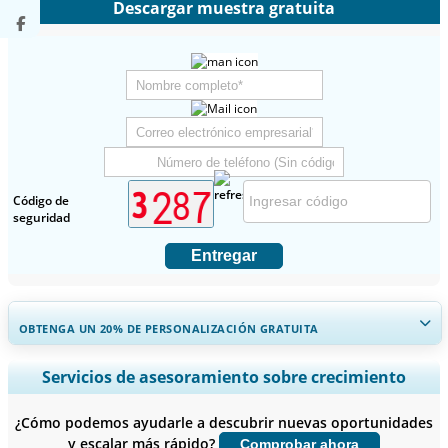
Descargar muestra gratuita
Código de
seguridad
Entregar
OBTENGA UN 20% DE PERSONALIZACIÓN GRATUITA
Ampliar la cobertura regional y por país, Análisis de segmentos,
Servicios de asesoramiento sobre crecimiento
Perfiles de empresas, Benchmarking competitivo, e información
sobre el usuario final.
¿Cómo podemos ayudarle a descubrir nuevas oportunidades
y escalar más rápido?
Comprobar ahora