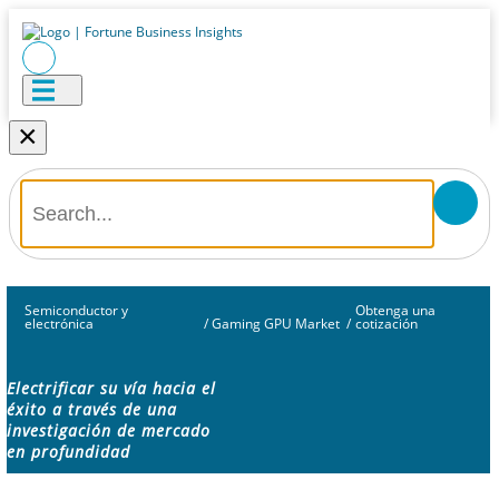
×
Semiconductor y
Obtenga una
electrónica
/
Gaming GPU Market
/
cotización
Electrificar su vía hacia el
éxito a través de una
investigación de mercado
en profundidad