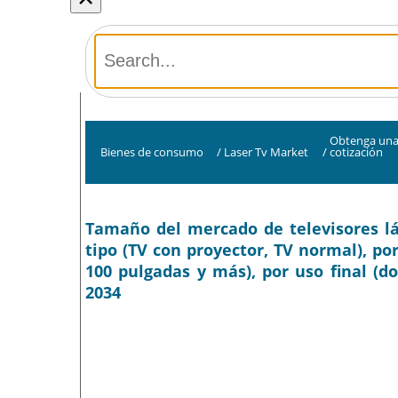
Obtenga un
Bienes de consumo
/
Laser Tv Market
/
cotización
Tamaño del mercado de televisores láse
tipo (TV con proyector, TV normal), p
100 pulgadas y más), por uso final (do
2034