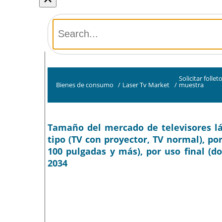
Solicitar follet
Bienes de consumo
/
Laser Tv Market
/
muestra
Tamaño del mercado de televisores láse
tipo (TV con proyector, TV normal), p
100 pulgadas y más), por uso final (do
2034