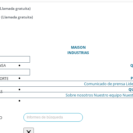
(Llamada gratuita)
 (Llamada gratuita)
(ACTUAL)
MAISON
INDUSTRIAS
NSA
Q
P
ORTE
Comunicado de prensa
Lide
Q
AS
Sobre nosotros
Nuestro equipo
Nuest
O
×