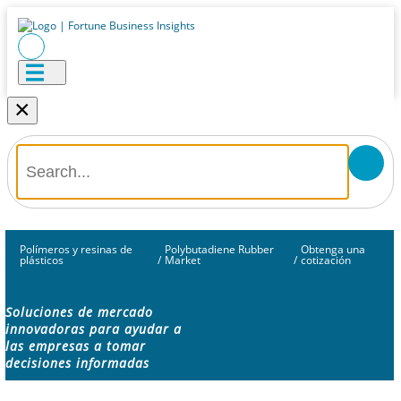
×
Polímeros y resinas de
Polybutadiene Rubber
Obtenga una
plásticos
/
Market
/
cotización
Soluciones de mercado
innovadoras para ayudar a
las empresas a tomar
decisiones informadas