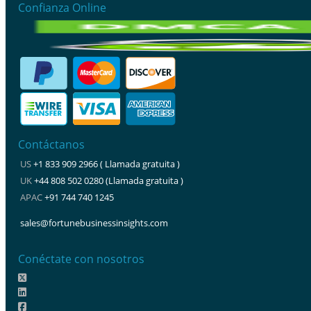
Confianza Online
Contáctanos
US
+1 833 909 2966 ( Llamada gratuita )
UK
+44 808 502 0280 (Llamada gratuita )
APAC
+91 744 740 1245
sales@fortunebusinessinsights.com
Conéctate con nosotros