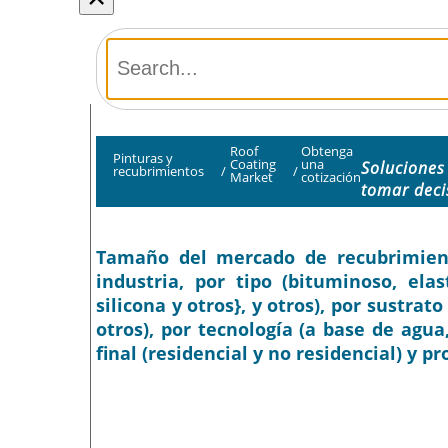
Roof
Obtenga
Pinturas y
Coating
una
Soluciones
recubrimientos
/
/
Market
cotización
tomar deci
Tamaño del mercado de recubrimiento
industria, por tipo (bituminoso, ela
silicona y otros}, y otros), por sustra
otros), por tecnología (a base de agua
final (residencial y no residencial) y p