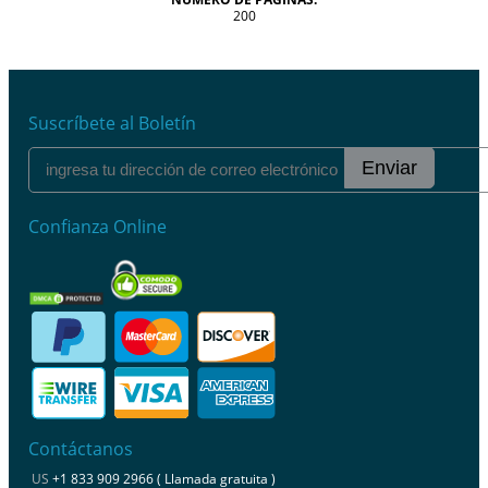
200
Suscríbete al Boletín
Enviar
Confianza Online
Contáctanos
US
+1 833 909 2966 ( Llamada gratuita )