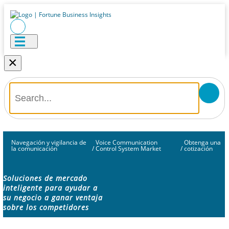
×
Navegación y vigilancia de
Voice Communication
Obtenga una
la comunicación
/
Control System Market
/
cotización
Soluciones de mercado
inteligente para ayudar a
su negocio a ganar ventaja
sobre los competidores