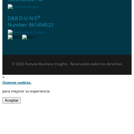
®
D&B D-U-N-S
Number: 861494523
© 2026 Fortune Business Insights . Reservados todos los derechos
×
Usamos cookies.
para mejorar su experiencia.
Aceptar