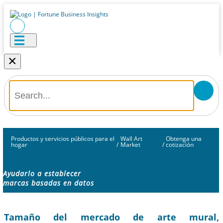
×
Productos y servicios públicos para el
Wall Art
Obtenga una
hogar
/
Market
/
cotización
Ayudarlo a establecer
marcas basadas en datos
Tamaño del mercado de arte mural,