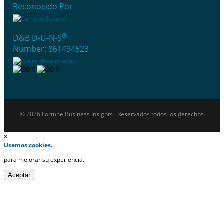
Reconocido Por
®
D&B D-U-N-S
Number: 861494523
© 2026 Fortune Business Insights . Reservados todos los derechos
×
Usamos cookies.
para mejorar su experiencia.
Aceptar