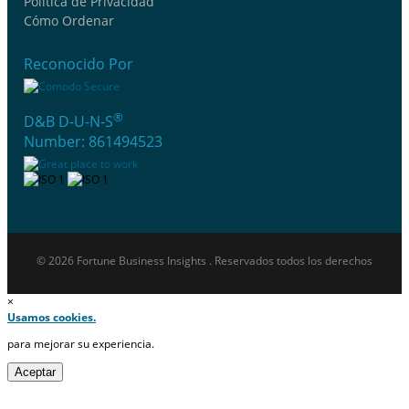
Política de Privacidad
Cómo Ordenar
Reconocido Por
®
D&B D-U-N-S
Number: 861494523
© 2026 Fortune Business Insights . Reservados todos los derechos
×
Usamos cookies.
para mejorar su experiencia.
Aceptar