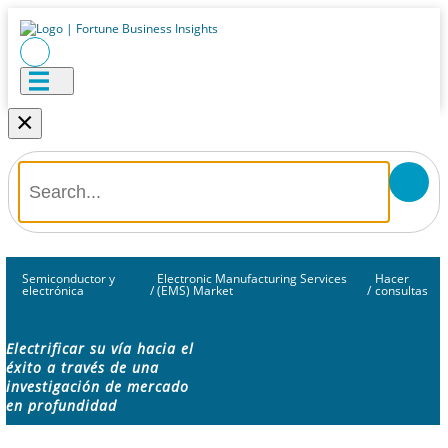
×
Semiconductor y
Electronic Manufacturing Services
Hacer
electrónica
/
(EMS) Market
/
consultas
Electrificar su vía hacia el
éxito a través de una
investigación de mercado
en profundidad