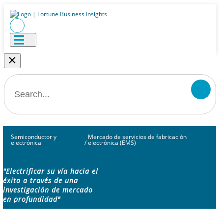
×
Semiconductor y
Mercado de servicios de fabricación
electrónica
/
electrónica (EMS)
"Electrificar su vía hacia el
éxito a través de una
investigación de mercado
en profundidad"