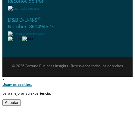
Reconocido Por
®
D&B D-U-N-S
Number: 861494523
© 2026 Fortune Business Insights . Reservados todos los derechos
×
Usamos cookies.
para mejorar su experiencia.
Aceptar