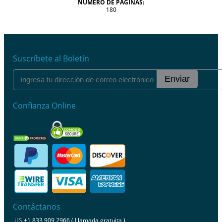
NÚMERO DE PÁGINAS:
180
Suscríbete al Boletín
Enviar
Confianza Online
Contáctanos
US
+1 833 909 2966 ( Llamada gratuita )