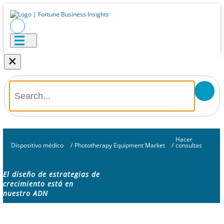
×
Hacer
Dispositivo médico
/
Phototherapy Equipment Market
/
consultas
El diseño de estrategias de
crecimiento está en
nuestro ADN