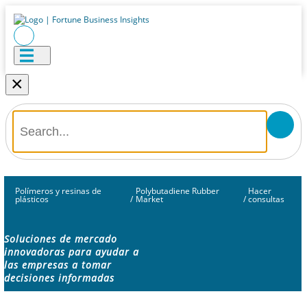
×
Polímeros y resinas de
Polybutadiene Rubber
Hacer
plásticos
/
Market
/
consultas
Soluciones de mercado
innovadoras para ayudar a
las empresas a tomar
decisiones informadas