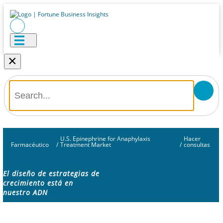
×
U.S. Epinephrine for Anaphylaxis
Hacer
Farmacéutico
/
Treatment Market
/
consultas
El diseño de estrategias de
crecimiento está en
nuestro ADN