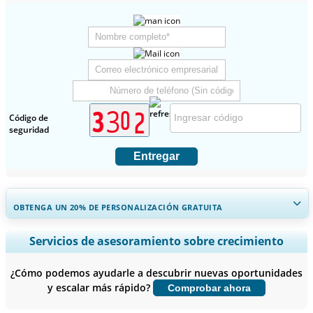
Código de
seguridad
Entregar
OBTENGA UN 20% DE PERSONALIZACIÓN GRATUITA
Ampliar la cobertura regional y por país, Análisis de segmentos,
Servicios de asesoramiento sobre crecimiento
Perfiles de empresas, Benchmarking competitivo, e información
sobre el usuario final.
¿Cómo podemos ayudarle a descubrir nuevas oportunidades
y escalar más rápido?
Comprobar ahora
Personalizar ahora