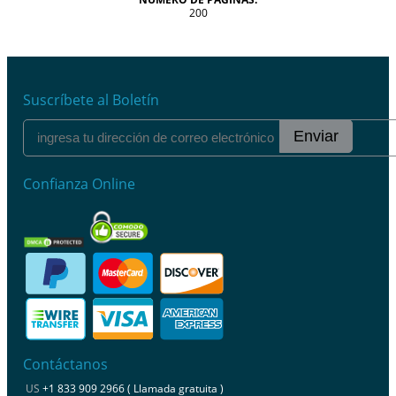
200
Suscríbete al Boletín
Enviar
Confianza Online
Contáctanos
US
+1 833 909 2966 ( Llamada gratuita )