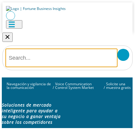
×
Navegación y vigilancia de
Voice Communication
Solicite una
la comunicación
/
Control System Market
/
muestra gratis
Soluciones de mercado
inteligente para ayudar a
su negocio a ganar ventaja
sobre los competidores