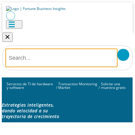
×
Servicios de TI de hardware
Transaction Monitoring
Solicite una
y software
/
Market
/
muestra gratis
Estrategias inteligentes,
dando velocidad a su
trayectoria de crecimiento