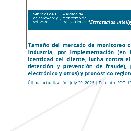
Servicios de TI
Mercado de
de hardware y
monitoreo de
/
"Estrategias intel
software
transacciones
Tamaño del mercado de monitoreo de t
industria, por implementación (en l
identidad del cliente, lucha contra 
detección y prevención de fraude), p
electrónico y otros) y pronóstico region
Última actualización: July 20, 2026 | Formato: PDF |