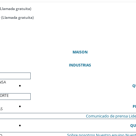
(Llamada gratuita)
 (Llamada gratuita)
(ACTUAL)
MAISON
INDUSTRIAS
NSA
Q
ORTE
P
AS
Comunicado de prensa
Lide
QU
Sobre nosotros
Nuestro equipo
Nuest
O