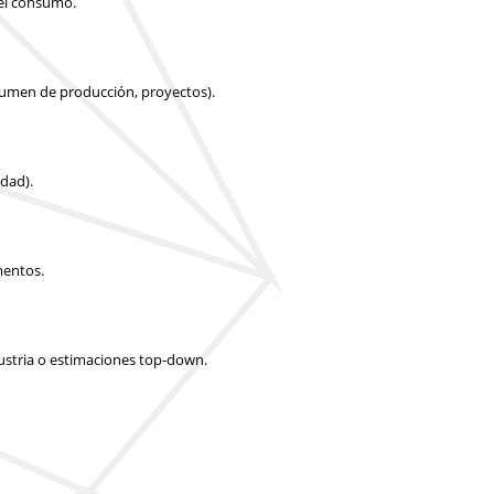
 el consumo.
olumen de producción, proyectos).
idad).
mentos.
dustria o estimaciones top-down.