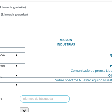
(Llamada gratuita)
 (Llamada gratuita)
(ACTUAL)
MAISON
INDUSTRIAS
NSA
Q
P
ORTE
Comunicado de prensa
Lide
Q
AS
Sobre nosotros
Nuestro equipo
Nuest
O
×