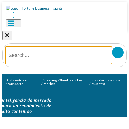
×
Automotriz y
Steering Wheel Switches
Solicitar folleto de
transporte
/
Market
/
muestra
Inteligencia de mercado
para un rendimiento de
alto contenido