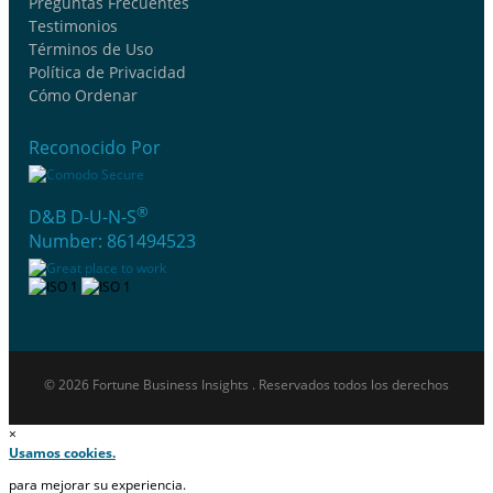
Preguntas Frecuentes
Testimonios
Términos de Uso
Política de Privacidad
Cómo Ordenar
Reconocido Por
®
D&B D-U-N-S
Number: 861494523
© 2026 Fortune Business Insights . Reservados todos los derechos
×
Usamos cookies.
para mejorar su experiencia.