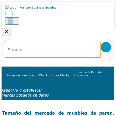
×
Solicitar folleto de
Bienes de consumo
/
Wall Furniture Market
/
muestra
Ayudarlo a establecer
marcas basadas en datos
Tamaño del mercado de muebles de pared,