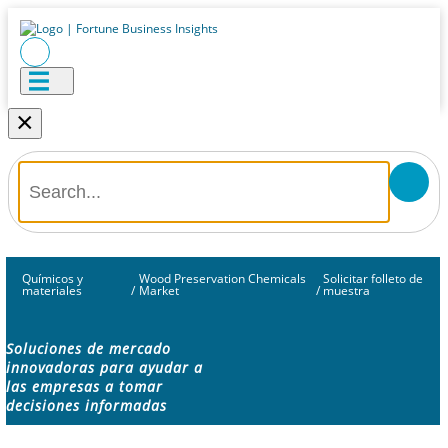
×
Químicos y
Wood Preservation Chemicals
Solicitar folleto de
materiales
/
Market
/
muestra
Soluciones de mercado
innovadoras para ayudar a
las empresas a tomar
decisiones informadas