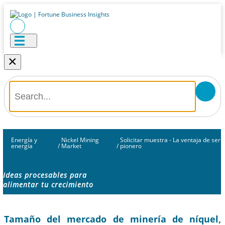
×
Energía y
Nickel Mining
Solicitar muestra - La ventaja de ser
energía
/
Market
/
pionero
Ideas procesables para
alimentar tu crecimiento
Tamaño del mercado de minería de níquel,