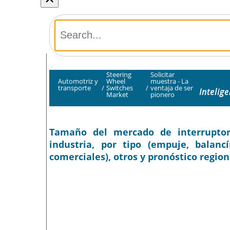
Steering
Solicitar
Automotriz y
Wheel
muestra - La
transporte
/
Switches
/
ventaja de ser
Intelig
Market
pionero
Tamaño del mercado de interruptore
industria, por tipo (empuje, balancí
comerciales), otros y pronóstico region