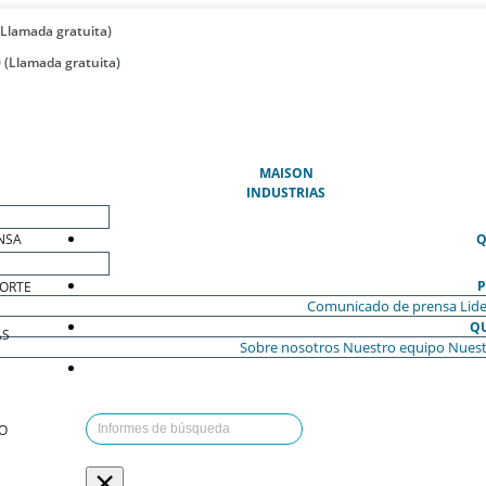
(Llamada gratuita)
 (Llamada gratuita)
(ACTUAL)
MAISON
INDUSTRIAS
NSA
Q
P
ORTE
Comunicado de prensa
Lide
Q
AS
Sobre nosotros
Nuestro equipo
Nuest
O
×