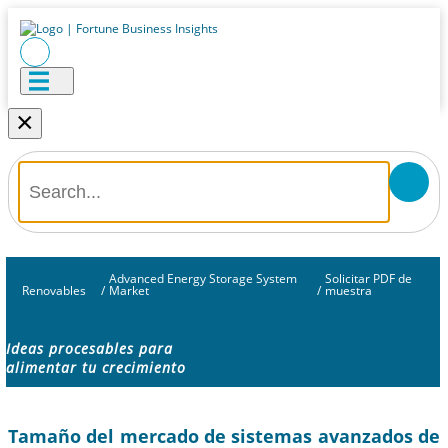
×
Advanced Energy Storage System
Solicitar PDF de
Renovables
/
Market
/
muestra
Ideas procesables para
alimentar tu crecimiento
Tamaño del mercado de sistemas avanzados de