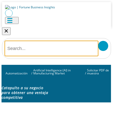
×
Artificial Intelligence (AI) in
Solicitar PDF de
Automatización
/
Manufacturing Market
/
muestra
Catapulto a su negocio
para obtener una ventaja
competitiva