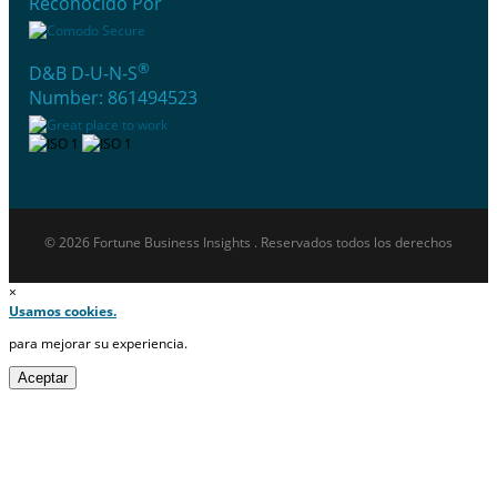
Reconocido Por
®
D&B D-U-N-S
Number: 861494523
© 2026 Fortune Business Insights . Reservados todos los derechos
×
Usamos cookies.
para mejorar su experiencia.
Aceptar