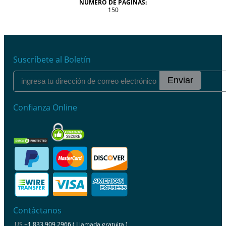
NÚMERO DE PÁGINAS:
150
Suscríbete al Boletín
Enviar
Confianza Online
Contáctanos
US
+1 833 909 2966 ( Llamada gratuita )