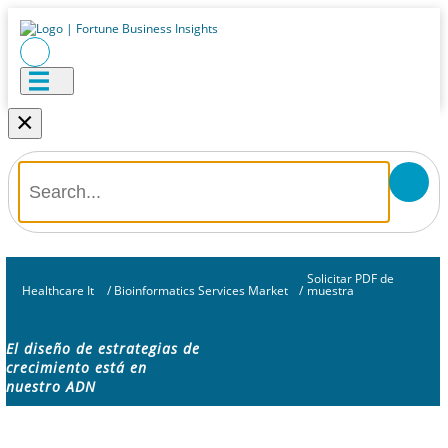
×
Solicitar PDF de
Healthcare It
/
Bioinformatics Services Market
/
muestra
El diseño de estrategias de
crecimiento está en
nuestro ADN