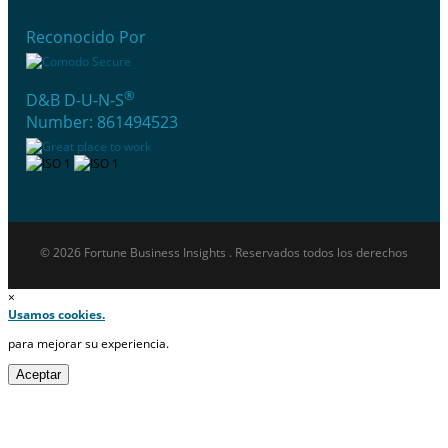
Reconocido Por
®
D&B D-U-N-S
Number: 861494523
© 2026 Fortune Business Insights . Reservados todos los derechos
×
Usamos cookies.
para mejorar su experiencia.
Aceptar