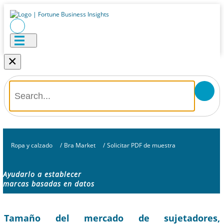
×
Ropa y calzado
/
Bra Market
/
Solicitar PDF de muestra
Ayudarlo a establecer
marcas basadas en datos
Tamaño del mercado de sujetadores,