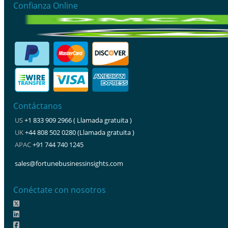
Confianza Online
Contáctanos
US
+1 833 909 2966 ( Llamada gratuita )
UK
+44 808 502 0280 (Llamada gratuita )
APAC
+91 744 740 1245
sales@fortunebusinessinsights.com
Conéctate con nosotros