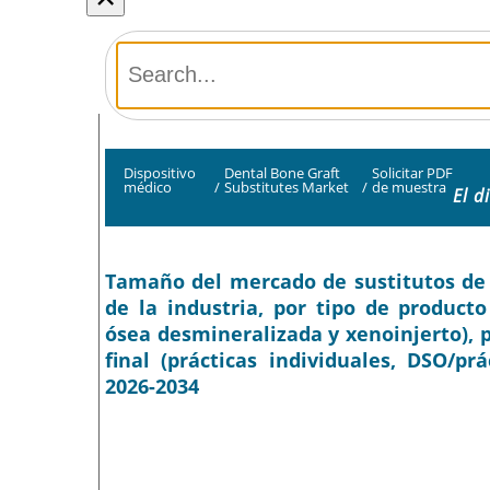
Dispositivo
Dental Bone Graft
Solicitar PDF
médico
/
Substitutes Market
/
de muestra
El d
Tamaño del mercado de sustitutos de i
de la industria, por tipo de producto 
ósea desmineralizada y xenoinjerto), p
final (prácticas individuales, DSO/pr
2026-2034