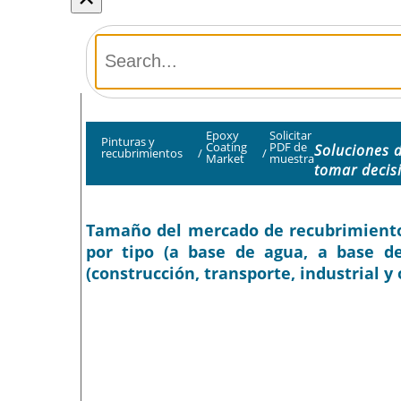
Epoxy
Solicitar
Pinturas y
Coating
PDF de
Soluciones 
recubrimientos
/
/
Market
muestra
tomar decis
Tamaño del mercado de recubrimientos 
por tipo (a base de agua, a base de
(construcción, transporte, industrial y 