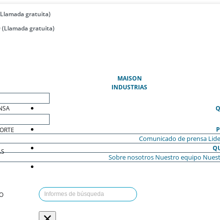
(Llamada gratuita)
 (Llamada gratuita)
(ACTUAL)
MAISON
INDUSTRIAS
NSA
Q
P
ORTE
Comunicado de prensa
Lide
Q
AS
Sobre nosotros
Nuestro equipo
Nuest
O
×