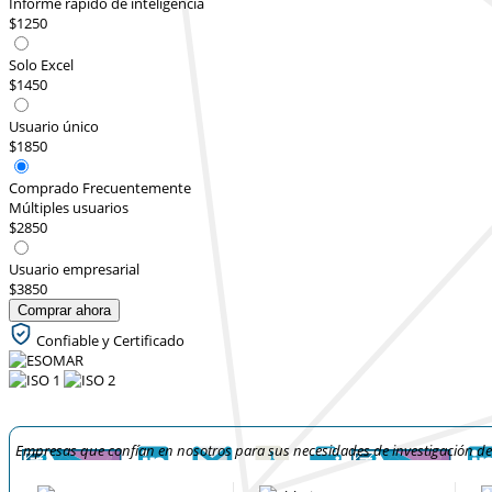
Informe rápido de inteligencia
$1250
Solo Excel
$1450
Usuario único
$1850
Comprado Frecuentemente
Múltiples usuarios
$2850
Usuario empresarial
$3850
Comprar ahora
Confiable y Certificado
Empresas que confían en nosotros para sus necesidades de investigación d