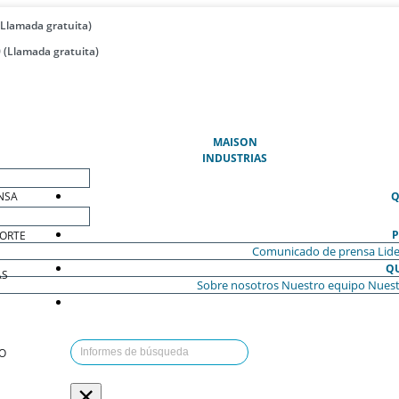
(Llamada gratuita)
 (Llamada gratuita)
(ACTUAL)
MAISON
INDUSTRIAS
NSA
Q
P
ORTE
Comunicado de prensa
Lide
Q
AS
Sobre nosotros
Nuestro equipo
Nuest
O
×