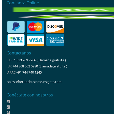
Confianza Online
Contáctanos
US
+1 833 909 2966 ( Llamada gratuita )
UK
+44 808 502 0280 (Llamada gratuita )
APAC
+91 744 740 1245
sales@fortunebusinessinsights.com
Conéctate con nosotros