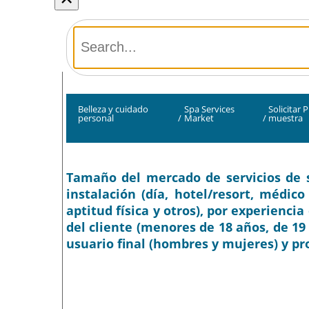
Belleza y cuidado
Spa Services
Solicitar 
personal
/
Market
/
muestra
Tamaño del mercado de servicios de sp
instalación (día, hotel/resort, médico 
aptitud física y otros), por experiencia
del cliente (menores de 18 años, de 19 
usuario final (hombres y mujeres) y pr