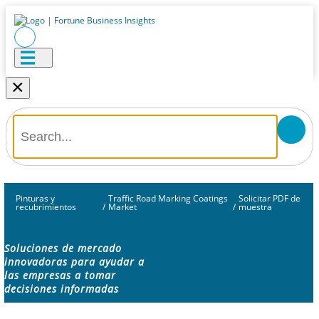
×
Pinturas y
Traffic Road Marking Coatings
Solicitar PDF de
recubrimientos
/
Market
/
muestra
Soluciones de mercado
innovadoras para ayudar a
las empresas a tomar
decisiones informadas