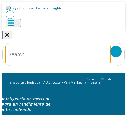
×
Solicitar PDF de
Transporte y logística
/
U.S. Luxury Van Market
/
muestra
Inteligencia de mercado
para un rendimiento de
alto contenido