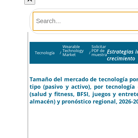
Wearable
Solicitar
Technology
PDF de
Estrategias 
Tecnología
/
/
Market
muestra
crecimiento
Tamaño del mercado de tecnología portát
tipo (pasivo y activo), por tecnología
(salud y fitness, BFSI, juegos y entre
almacén) y pronóstico regional, 2026-2