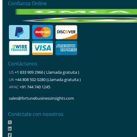
Confianza Online
Contáctanos
US
+1 833 909 2966 ( Llamada gratuita )
UK
+44 808 502 0280 (Llamada gratuita )
APAC
+91 744 740 1245
sales@fortunebusinessinsights.com
Conéctate con nosotros