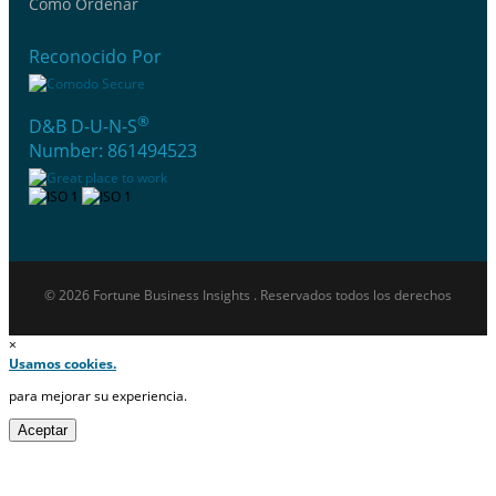
Cómo Ordenar
Reconocido Por
®
D&B D-U-N-S
Number: 861494523
© 2026 Fortune Business Insights . Reservados todos los derechos
×
Usamos cookies.
para mejorar su experiencia.
Aceptar