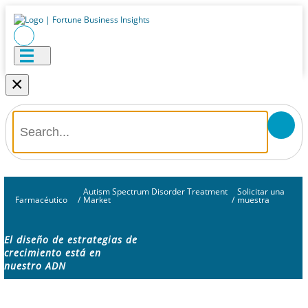
×
Autism Spectrum Disorder Treatment
Solicitar una
Farmacéutico
/
Market
/
muestra
El diseño de estrategias de
crecimiento está en
nuestro ADN