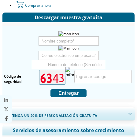
Comprar ahora
Descargar muestra gratuita
Código de
seguridad
Entregar
OBTENGA UN 20% DE PERSONALIZACIÓN GRATUITA
Ampliar la cobertura regional y por país, Análisis de segmentos,
Servicios de asesoramiento sobre crecimiento
Perfiles de empresas, Benchmarking competitivo, e información