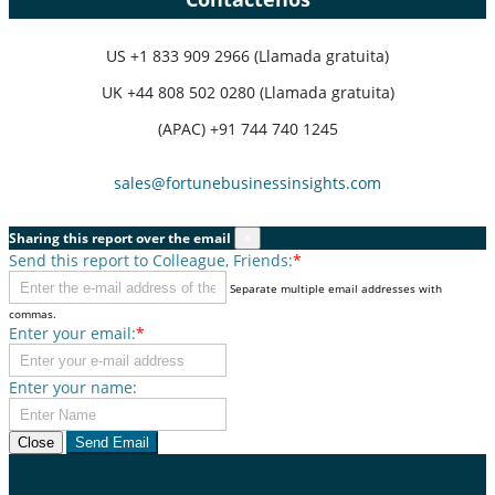
US
+1 833 909 2966 (Llamada gratuita)
UK
+44 808 502 0280 (Llamada gratuita)
(APAC) +91 744 740 1245
sales@fortunebusinessinsights.com
Sharing this report over the email
×
Send this report to Colleague, Friends:
*
Separate multiple email addresses with
commas.
Enter your email:
*
Enter your name:
Close
Send Email