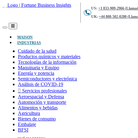
US:
+1 833-909-2966 (Llamad
UK:
+44 808-502-0280 (Llama
(ACTUAL)
MAISON
INDUSTRIAS
Cuidado de la salud
Productos químicos y materiales
Tecnologías de la información
Maquinaria y Equipo
Energía y potencia
Semiconductores y electrónica
Análisis de COVID-19
Servicios profesionales
Aeroespacial y Defensa
Automoción y transporte
Alimentos y bebidas
Agricultura
Bienes de consumo
Embalaje
BFSI