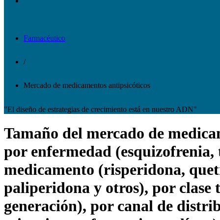
Farmacéutico
/
Mercado de medicamentos antipsicóticos
"El diseño de estrategias de crecimiento está en nuestro ADN"
Tamaño del mercado de medicamen
por enfermedad (esquizofrenia, t
medicamento (risperidona, queti
paliperidona y otros), por clase
generación), por canal de distr