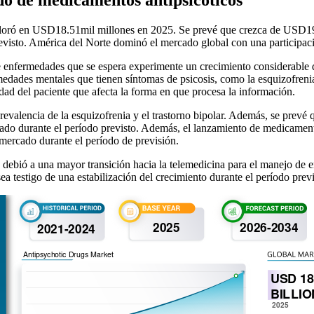
aloró en USD
18.51
mil millones en 2025. Se prevé que crezca de USD
1
evisto. América del Norte dominó el mercado global con una participac
de enfermedades que se espera experimente un crecimiento considerable 
edades mentales que tienen síntomas de psicosis, como la esquizofrenia,
lidad del paciente que afecta la forma en que procesa la información.
evalencia de la esquizofrenia y el trastorno bipolar. Además, se prev
ercado durante el período previsto. Además, el lanzamiento de medicam
mercado durante el período de previsión.
ebió a una mayor transición hacia la telemedicina para el manejo de e
a testigo de una estabilización del crecimiento durante el período prev