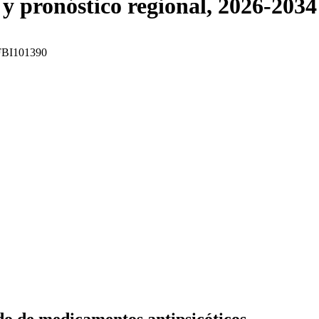
 y pronóstico regional, 2026-2034
: FBI101390
do de medicamentos antipsicóticos