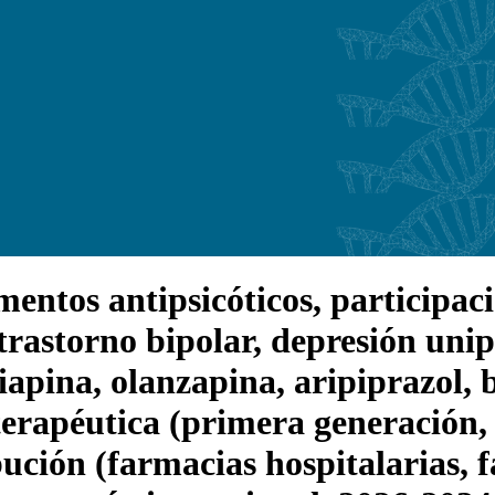
tos antipsicóticos, participación
rastorno bipolar, depresión unip
apina, olanzapina, aripiprazol, 
 terapéutica (primera generación
ibución (farmacias hospitalarias,