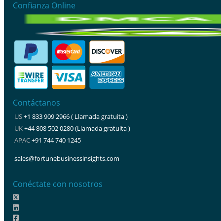
Confianza Online
Contáctanos
US
+1 833 909 2966 ( Llamada gratuita )
UK
+44 808 502 0280 (Llamada gratuita )
APAC
+91 744 740 1245
sales@fortunebusinessinsights.com
Conéctate con nosotros