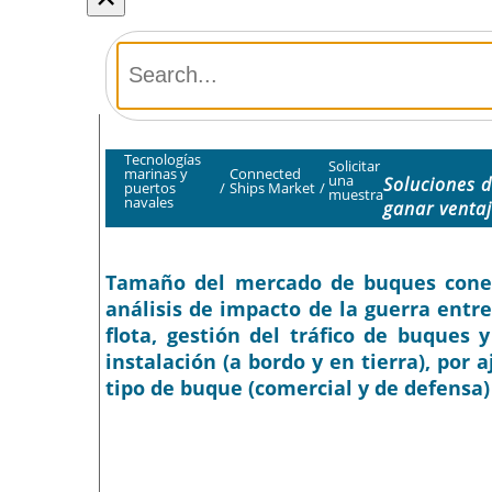
Tecnologías
Solicitar
marinas y
Connected
una
Soluciones d
puertos
/
Ships Market
/
muestra
navales
ganar venta
Tamaño del mercado de buques conecta
análisis de impacto de la guerra entre
flota, gestión del tráfico de buques 
instalación (a bordo y en tierra), por 
tipo de buque (comercial y de defensa)