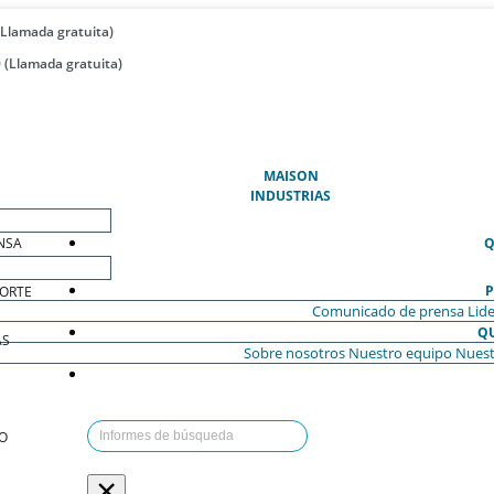
(Llamada gratuita)
 (Llamada gratuita)
(ACTUAL)
MAISON
INDUSTRIAS
NSA
Q
P
ORTE
Comunicado de prensa
Lide
Q
AS
Sobre nosotros
Nuestro equipo
Nuest
O
×