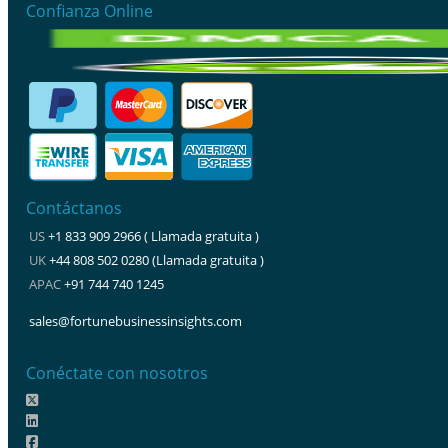
Confianza Online
Contáctanos
US
+1 833 909 2966 ( Llamada gratuita )
UK
+44 808 502 0280 (Llamada gratuita )
APAC
+91 744 740 1245
sales@fortunebusinessinsights.com
Conéctate con nosotros