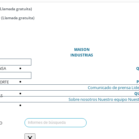
(Llamada gratuita)
 (Llamada gratuita)
(ACTUAL)
MAISON
INDUSTRIAS
NSA
Q
P
ORTE
Comunicado de prensa
Lide
Q
AS
Sobre nosotros
Nuestro equipo
Nuest
O
×