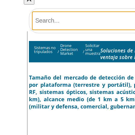
Drone
Solicitar
Sistemas no
Detection
una
Soluciones de
tripulados
/
/
Market
muestra
ventaja sobre
Tamaño del mercado de detección de dr
por plataforma (terrestre y portátil),
RF, sistemas ópticos, sistemas acústic
km), alcance medio (de 1 km a 5 km) 
(militar y defensa, comercial, gubernam