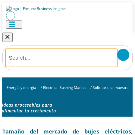
×
Energía y energía
/
Electrical Bushing Market
/
Solicitar una muestra
Ideas procesables para
alimentar tu crecimiento
Tamaño del mercado de bujes eléctricos,