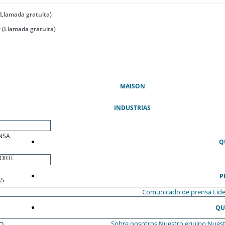
(Llamada gratuita)
 (Llamada gratuita)
(ACTUAL)
MAISON
INDUSTRIAS
NSA
Q
ORTE
P
AS
Comunicado de prensa
Lide
QU
Sobre nosotros
Nuestro equipo
Nuest
O