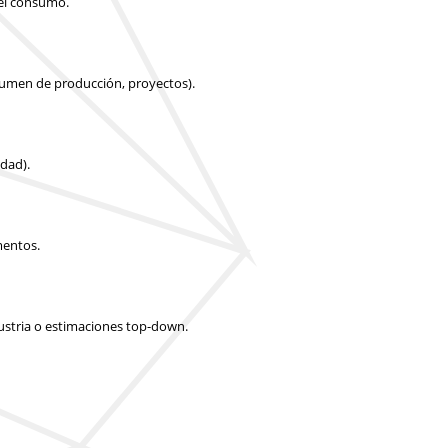
 el consumo.
olumen de producción, proyectos).
idad).
mentos.
dustria o estimaciones top-down.